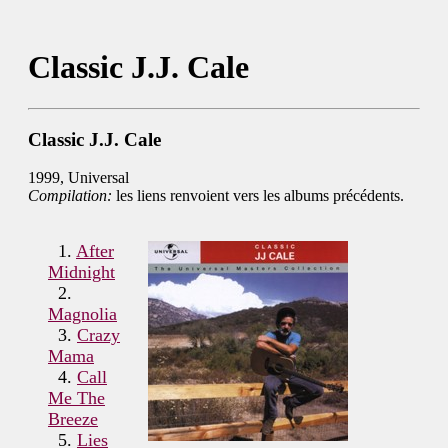
Classic J.J. Cale
Classic J.J. Cale
1999, Universal
Compilation:
les liens renvoient vers les albums précédents.
1.
After
Midnight
2.
Magnolia
3.
Crazy
Mama
4.
Call
Me The
Breeze
5.
Lies